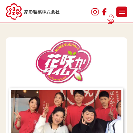
アンテナショップ
ぽんかふぇ
会社情報
出張実演販売
社会貢献活動
法人・事業者様へ
リクルート
お知らせ・コラム
家田製菓オンラインストア
お問い合わせ