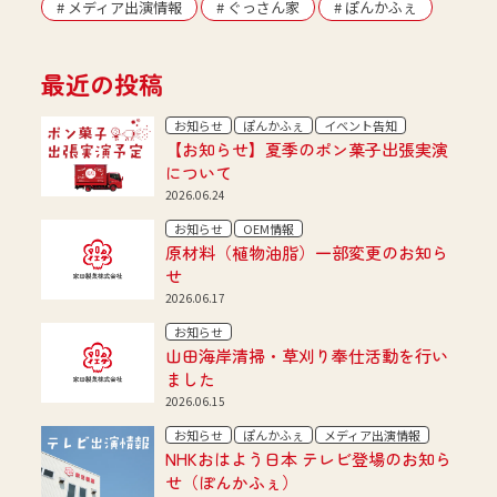
# メディア出演情報
# ぐっさん家
# ぽんかふぇ
最近の投稿
お知らせ
ぽんかふぇ
イベント告知
【お知らせ】夏季のポン菓子出張実演
について
2026.06.24
お知らせ
OEM情報
原材料（植物油脂）一部変更のお知ら
せ
2026.06.17
お知らせ
山田海岸清掃・草刈り奉仕活動を行い
ました
2026.06.15
お知らせ
ぽんかふぇ
メディア出演情報
NHKおはよう日本 テレビ登場のお知ら
せ（ぽんかふぇ）