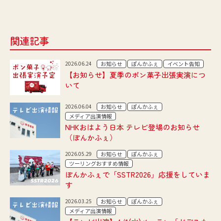
関連記事
2026.06.24
お知らせ
ぽんかふぇ
イベント告知
【お知らせ】夏季のポン菓子出張実演につ
いて
2026.06.04
お知らせ
ぽんかふぇ
メディア出演情報
NHKおはよう日本 テレビ登場のお知らせ
（ぽんかふぇ）
2026.05.29
お知らせ
ぽんかふぇ
ツーリングおすすめ情報
ぽんかふぇで「SSTR2026」応援をしていま
す
2026.03.25
お知らせ
ぽんかふぇ
メディア出演情報